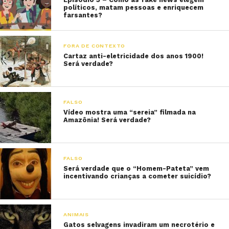
políticos, matam pessoas e enriquecem
farsantes?
FORA DE CONTEXTO
Cartaz anti-eletricidade dos anos 1900!
Será verdade?
FALSO
Vídeo mostra uma “sereia” filmada na
Amazônia! Será verdade?
FALSO
Será verdade que o “Homem-Pateta” vem
incentivando crianças a cometer suicídio?
ANIMAIS
Gatos selvagens invadiram um necrotério e