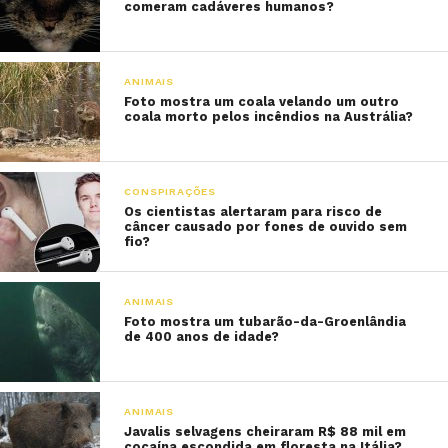
comeram cadáveres humanos?
ANIMAIS
Foto mostra um coala velando um outro
coala morto pelos incêndios na Austrália?
CONSPIRAÇÕES
Os cientistas alertaram para risco de
câncer causado por fones de ouvido sem
fio?
ANIMAIS
Foto mostra um tubarão-da-Groenlândia
de 400 anos de idade?
ANIMAIS
Javalis selvagens cheiraram R$ 88 mil em
cocaína escondida em floresta na Itália?