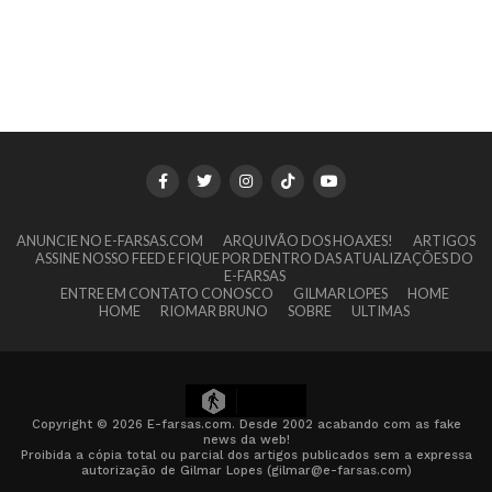
ANUNCIE NO E-FARSAS.COM
ARQUIVÃO DOS HOAXES!
ARTIGOS
ASSINE NOSSO FEED E FIQUE POR DENTRO DAS ATUALIZAÇÕES DO
E-FARSAS
ENTRE EM CONTATO CONOSCO
GILMAR LOPES
HOME
HOME
RIOMAR BRUNO
SOBRE
ULTIMAS
10
Copyright © 2026 E-farsas.com. Desde 2002 acabando com as fake
news da web!
Proibida a cópia total ou parcial dos artigos publicados sem a expressa
autorização de Gilmar Lopes (gilmar@e-farsas.com)