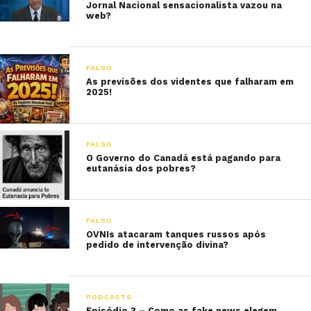
Jornal Nacional sensacionalista vazou na
web?
FALSO
As previsões dos videntes que falharam em
2025!
FALSO
O Governo do Canadá está pagando para
eutanásia dos pobres?
FALSO
OVNIs atacaram tanques russos após
pedido de intervenção divina?
PODCASTS
Episódio 3 – Como as fake news elegem