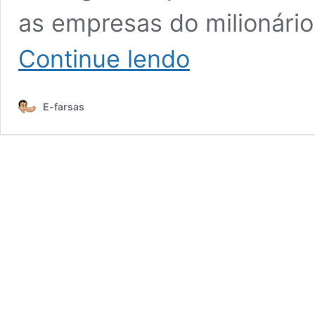
as empresas do milionário
Alimentos
Continue lendo
com
o
selo
E-farsas
do
sapinho
contém
insetos,
grafite
e
grafeno?