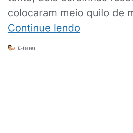
colocaram meio quilo de 
Dois
Continue lendo
coroinhas
foram
presos
E-farsas
por
colocar
maconha
no
incensário
da
igreja?