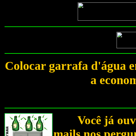
Colocar garrafa d'água e
a econom
Você já ouviu 
mails nos pergu