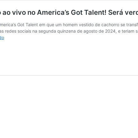
o vivo no America’s Got Talent! Será ve
merica’s Got Talent em que um homem vestido de cachorro se trans
 redes sociais na segunda quinzena de agosto de 2024, e teriam s
Mágico
do
transforma
homem
em
cachorro
ao
vivo
no
America’s
Got
Talent!
Será
verdade?