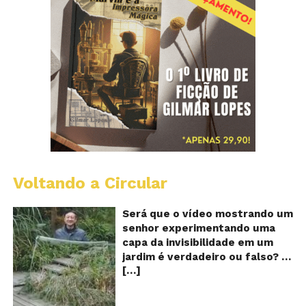
Voltando a Circular
A
Ch
m
Será que o vídeo mostrando um
e
senhor experimentando uma
ví
capa da invisibilidade em um
a
jardim é verdadeiro ou falso? O
no
[…]
vídeo surgiu nas redes sociais e
ca
qu
em diversos sites e blogs na
d
segunda semana de dezembro