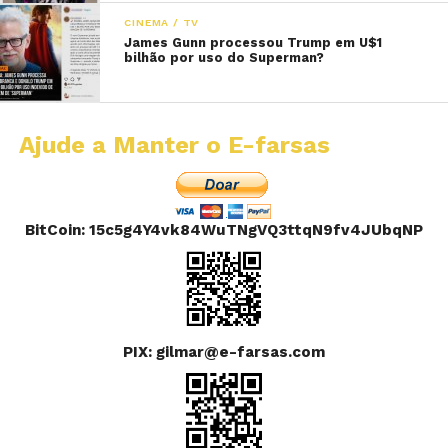
CINEMA / TV
James Gunn processou Trump em U$1
bilhão por uso do Superman?
Ajude a Manter o E-farsas
BitCoin: 15c5g4Y4vk84WuTNgVQ3ttqN9fv4JUbqNP
PIX: gilmar@e-farsas.com