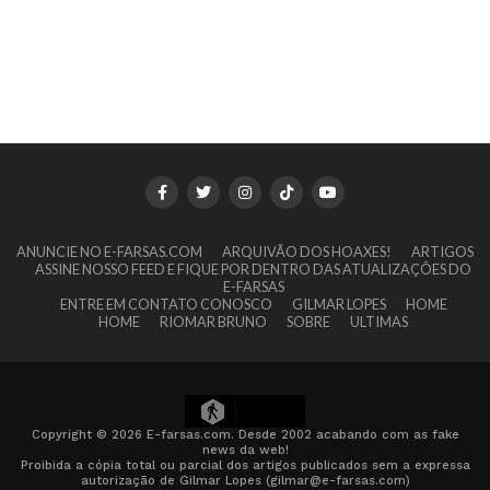
ANUNCIE NO E-FARSAS.COM
ARQUIVÃO DOS HOAXES!
ARTIGOS
ASSINE NOSSO FEED E FIQUE POR DENTRO DAS ATUALIZAÇÕES DO
E-FARSAS
ENTRE EM CONTATO CONOSCO
GILMAR LOPES
HOME
HOME
RIOMAR BRUNO
SOBRE
ULTIMAS
5
Copyright © 2026 E-farsas.com. Desde 2002 acabando com as fake
news da web!
Proibida a cópia total ou parcial dos artigos publicados sem a expressa
autorização de Gilmar Lopes (gilmar@e-farsas.com)