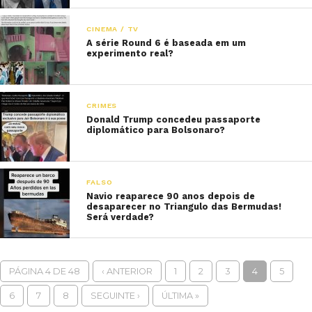
CINEMA / TV
A série Round 6 é baseada em um
experimento real?
CRIMES
Donald Trump concedeu passaporte
diplomático para Bolsonaro?
FALSO
Navio reaparece 90 anos depois de
desaparecer no Triangulo das Bermudas!
Será verdade?
PÁGINA 4 DE 48
‹ ANTERIOR
1
2
3
4
5
6
7
8
SEGUINTE ›
ÚLTIMA »