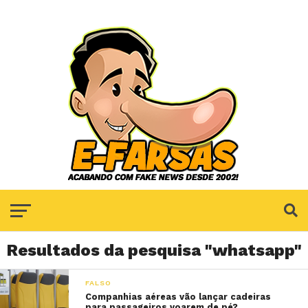
Resultados da pesquisa "whatsapp"
FALSO
Companhias aéreas vão lançar cadeiras
para passageiros voarem de pé?