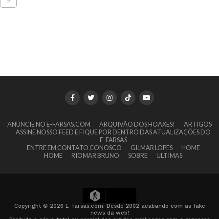
9
ANUNCIE NO E-FARSAS.COM
ARQUIVÃO DOS HOAXES!
ARTIGOS
ASSINE NOSSO FEED E FIQUE POR DENTRO DAS ATUALIZAÇÕES DO
E-FARSAS
ENTRE EM CONTATO CONOSCO
GILMAR LOPES
HOME
HOME
RIOMAR BRUNO
SOBRE
ULTIMAS
10
Copyright © 2026 E-farsas.com. Desde 2002 acabando com as fake
news da web!