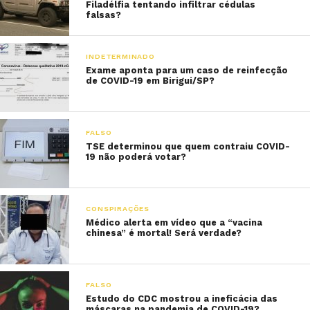
Filadélfia tentando infiltrar cédulas
falsas?
INDETERMINADO
Exame aponta para um caso de reinfecção
de COVID-19 em Birigui/SP?
FALSO
TSE determinou que quem contraiu COVID-
19 não poderá votar?
CONSPIRAÇÕES
Médico alerta em vídeo que a “vacina
chinesa” é mortal! Será verdade?
FALSO
Estudo do CDC mostrou a ineficácia das
máscaras na pandemia de COVID-19?