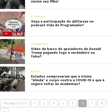
vacine seu filho!
E-FARSAS
Ouça a participação do @Efarsas no
podcast Vida de Programador!
ACIDENTES
Vídeo de barco de apoiadores de Donald
Trump pegando fogo é verdadeiro ou
falso?
FALSO
Estudos comprovaram que a irisina
“blinda” o corpo contra a COVID-19 e que é
seguro voltar às academias?
PÁGINA 6 DE 9
1
2
3
4
5
6
7
8