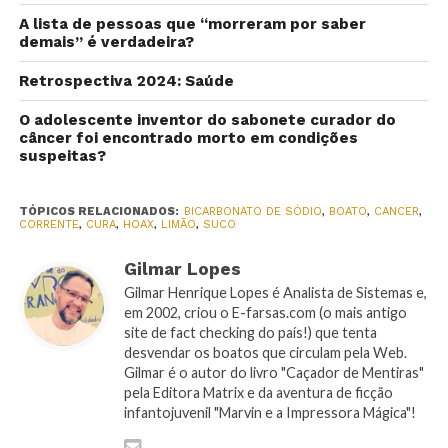
A lista de pessoas que “morreram por saber
demais” é verdadeira?
Retrospectiva 2024: Saúde
O adolescente inventor do sabonete curador do
câncer foi encontrado morto em condições
suspeitas?
TÓPICOS RELACIONADOS:
BICARBONATO DE SÓDIO
,
BOATO
,
CANCER
,
CORRENTE
,
CURA
,
HOAX
,
LIMÃO
,
SUCO
Gilmar Lopes
Gilmar Henrique Lopes é Analista de Sistemas e,
em 2002, criou o E-farsas.com (o mais antigo
site de fact checking do país!) que tenta
desvendar os boatos que circulam pela Web.
Gilmar é o autor do livro "Caçador de Mentiras"
pela Editora Matrix e da aventura de ficção
infantojuvenil "Marvin e a Impressora Mágica"!