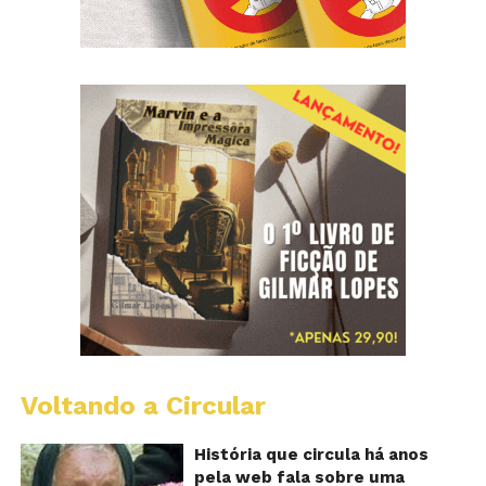
Voltando a Circular
B
Va
A
História que circula há anos
vi
pela web fala sobre uma