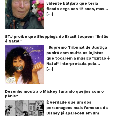
ce
vidente búlgara que teria
q
ficado cega aos 12 anos, mas
pr
[…]
teria previsto o fim a
o
fu
humanidade! Será verdade?
Se
Baba Vanga, a mulher que
previu o fim do mundo e do
nosso futuro, morreu em 1996
STJ proíbe que Shoppings do Brasil toquem “Então
é Natal”
aos 90 anos de idade, e teria
sido uma das grandes videntes
Supremo Tribunal de Justiça
do século XX. De acordo com
punirá com multa os lojistas
inúmeros textos que circulam a
que tocarem a música “Então é
seu respeito, Baba Vanga teria
Natal” interpretada pela
previsto a morte de Stalin além
[…]
cantora Simone! Será? De
de fazer incontáveis previsões
acordo com notícia publicada
terríveis para toda a
em diversos sites e blogs (e
humanidade. O texto que
amplamente divulgada nas
acompanha as fotos dessa
redes sociais), uma das
Desenho mostra o Mickey furando queijos com o
vidente lista uma série de
pênis?
canções mais populares do
previsões atribuídas a ela, que
Natal brasileiro estaria proibida
É verdade que um dos
vão até o ano 5.079 – quando,
de ser executada nos
personagens mais famosos da
segundo suas previsões, o
Shoppings do país. Mas será
Disney já apareceu em um