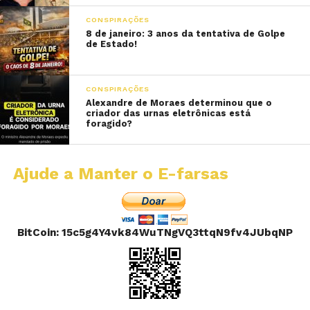
CONSPIRAÇÕES
8 de janeiro: 3 anos da tentativa de Golpe
de Estado!
CONSPIRAÇÕES
Alexandre de Moraes determinou que o
criador das urnas eletrônicas está
foragido?
Ajude a Manter o E-farsas
BitCoin: 15c5g4Y4vk84WuTNgVQ3ttqN9fv4JUbqNP