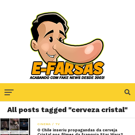
All posts tagged "cerveza cristal"
CINEMA / TV
O Chile inseriu propagandas da cerveja
Cristal nos filmes da franquia Star Wars?