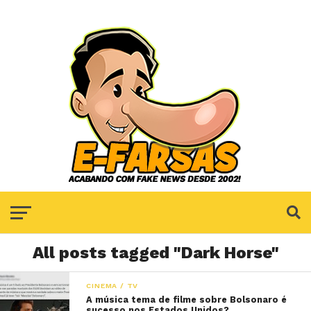
All posts tagged "Dark Horse"
CINEMA / TV
A música tema de filme sobre Bolsonaro é
sucesso nos Estados Unidos?