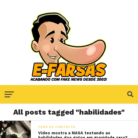
All posts tagged "habilidades"
FORA DE CONTEXTO
Vídeo mostra a NASA testando as
habilidades dos gatos em gravidade zero?