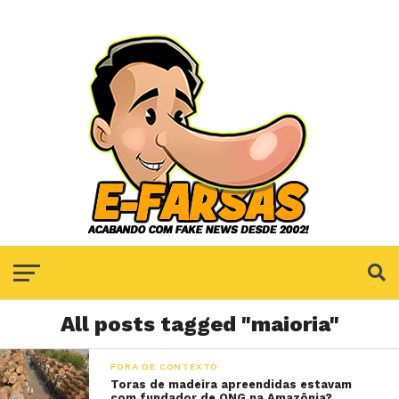
All posts tagged "maioria"
FORA DE CONTEXTO
Toras de madeira apreendidas estavam
com fundador de ONG na Amazônia?