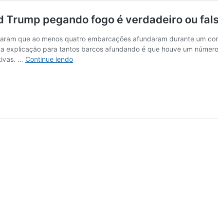
d Trump pegando fogo é verdadeiro ou fal
lgaram que ao menos quatro embarcações afundaram durante um com
 e a explicação para tantos barcos afundando é que houve um núme
Vídeo
tivas. …
Continue lendo
de
barco
de
apoiadores
de
Donald
Trump
pegando
fogo
é
verdadeiro
ou
falso?