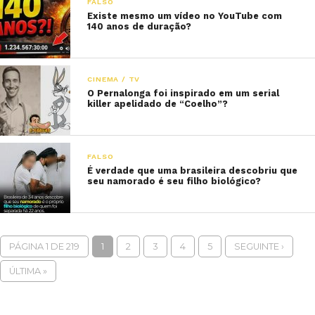
FALSO
Existe mesmo um vídeo no YouTube com
140 anos de duração?
CINEMA / TV
O Pernalonga foi inspirado em um serial
killer apelidado de “Coelho”?
FALSO
É verdade que uma brasileira descobriu que
seu namorado é seu filho biológico?
PÁGINA 1 DE 219
1
2
3
4
5
SEGUINTE ›
ÚLTIMA »