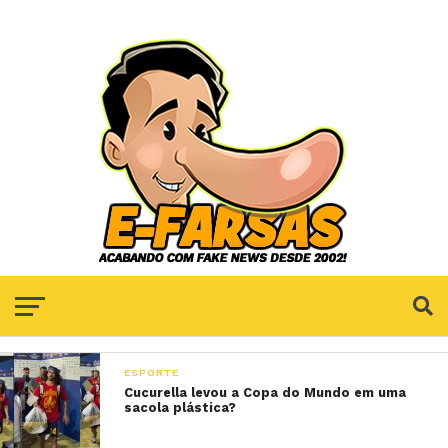
ESPORTE
Cucurella levou a Copa do Mundo em uma
sacola plástica?