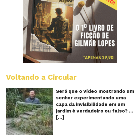
Voltando a Circular
A
Ch
m
Será que o vídeo mostrando um
e
senhor experimentando uma
ví
capa da invisibilidade em um
a
jardim é verdadeiro ou falso? O
no
[…]
vídeo surgiu nas redes sociais e
ca
qu
em diversos sites e blogs na
d
segunda semana de dezembro
in
de 2017 e rapidamente ganhou