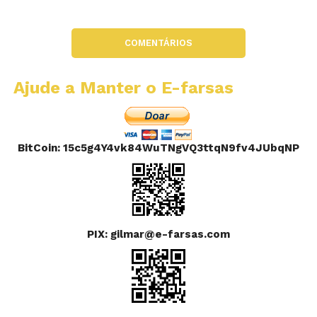
COMENTÁRIOS
Ajude a Manter o E-farsas
BitCoin: 15c5g4Y4vk84WuTNgVQ3ttqN9fv4JUbqNP
PIX: gilmar@e-farsas.com