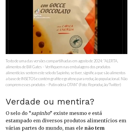
Texto de uma das versões compartilhadas em agosto de 2024: “ALERTA,
alimentos de Bill Gates – Verifiquem nas embalagens dos produtos
alimentícios sentem este selo do Sapinho, se tiver, significa que são alimentos
a base de INSETOS e contém grafite e grafeno para redução populacional. Não
comprem esses produtos – Putin odeia OTAN” (Foto: Reprodução/Twitter)
Verdade ou mentira?
O selo do “
sapinho
” existe mesmo e está
estampado em diversos produtos alimentícios em
várias partes do mundo, mas ele
não tem