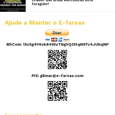
criador das urnas eletrônicas está
foragido?
Ajude a Manter o E-farsas
BitCoin: 15c5g4Y4vk84WuTNgVQ3ttqN9fv4JUbqNP
PIX: gilmar@e-farsas.com