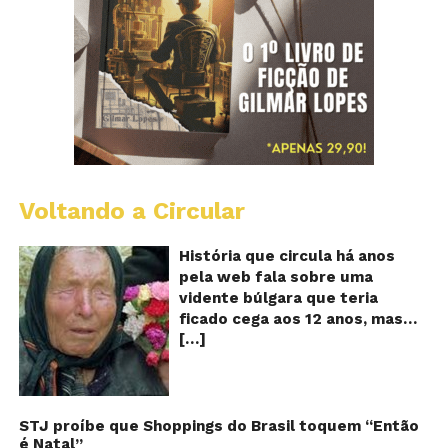
Voltando a Circular
B
Va
A
História que circula há anos
vi
pela web fala sobre uma
ce
vidente búlgara que teria
q
ficado cega aos 12 anos, mas
pr
[…]
teria previsto o fim a
o
fu
humanidade! Será verdade?
Se
Baba Vanga, a mulher que
previu o fim do mundo e do
nosso futuro, morreu em 1996
STJ proíbe que Shoppings do Brasil toquem “Então
é Natal”
aos 90 anos de idade, e teria