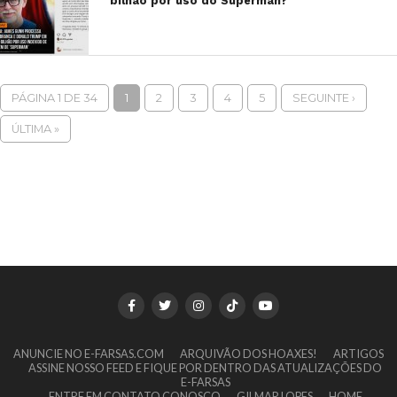
bilhão por uso do Superman?
PÁGINA 1 DE 34
1
2
3
4
5
SEGUINTE ›
ÚLTIMA »
ANUNCIE NO E-FARSAS.COM
ARQUIVÃO DOS HOAXES!
ARTIGOS
ASSINE NOSSO FEED E FIQUE POR DENTRO DAS ATUALIZAÇÕES DO
E-FARSAS
ENTRE EM CONTATO CONOSCO
GILMAR LOPES
HOME