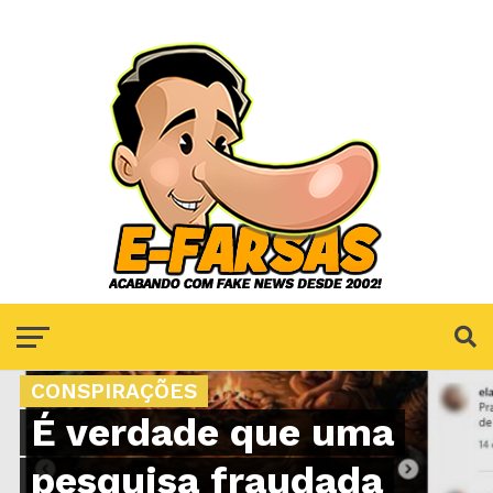
CONSPIRAÇÕES
É verdade que uma
pesquisa fraudada