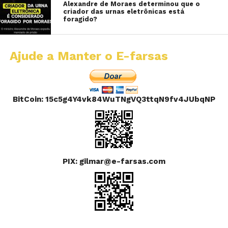
Alexandre de Moraes determinou que o
criador das urnas eletrônicas está
foragido?
Ajude a Manter o E-farsas
BitCoin: 15c5g4Y4vk84WuTNgVQ3ttqN9fv4JUbqNP
PIX: gilmar@e-farsas.com