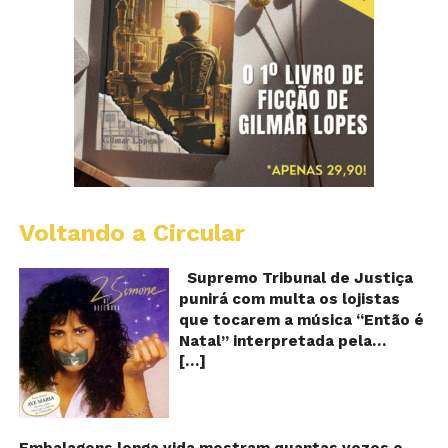
Voltando a Circular
S
pr
q
Supremo Tribunal de Justiça
Sh
punirá com multa os lojistas
d
que tocarem a música “Então é
Br
Natal” interpretada pela
t
[…]
cantora Simone! Será? De
“E
é
acordo com notícia publicada
Na
em diversos sites e blogs (e
amplamente divulgada nas
redes sociais), uma das