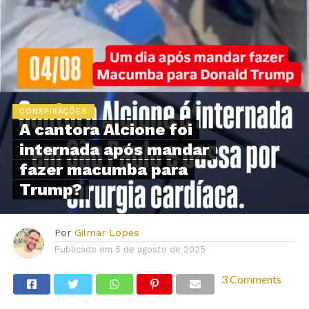
CONSPIRAÇÕES
A cantora Alcione foi
internada após mandar
fazer macumba para
Trump?
Por
Gilmar Lopes
Publicado em
5 de agosto de 2025
3 Comments