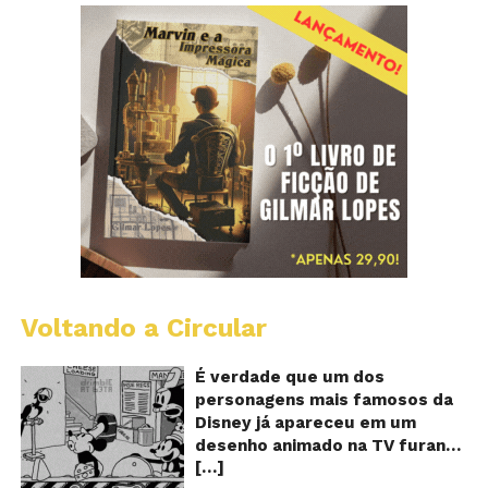
Voltando a Circular
D
m
o
É verdade que um dos
M
personagens mais famosos da
fu
Disney já apareceu em um
qu
desenho animado na TV furando
c
[…]
queijos com o seu pênis? O
o