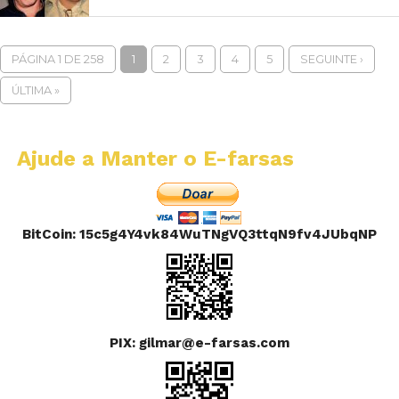
PÁGINA 1 DE 258
1
2
3
4
5
SEGUINTE ›
ÚLTIMA »
Ajude a Manter o E-farsas
BitCoin: 15c5g4Y4vk84WuTNgVQ3ttqN9fv4JUbqNP
PIX: gilmar@e-farsas.com