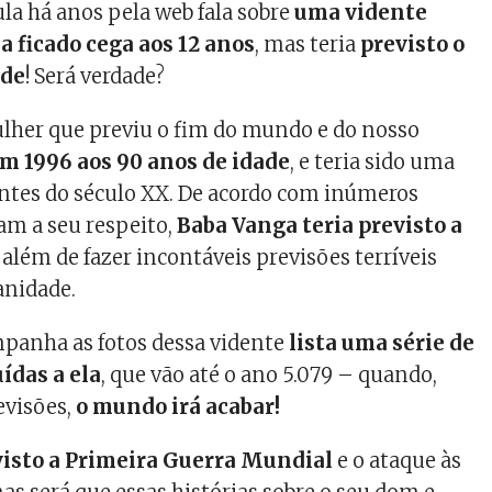
ula há anos pela web fala sobre
uma vidente
a ficado cega aos 12 anos
, mas teria
previsto o
ade
! Será verdade?
lher que previu o fim do mundo e do nosso
m 1996 aos 90 anos de idade
, e teria sido uma
ntes do século XX. De acordo com inúmeros
lam a seu respeito,
Baba Vanga teria previsto a
além de fazer incontáveis previsões terríveis
anidade.
panha as fotos dessa vidente
lista uma série de
ídas a ela
, que vão até o ano 5.079 – quando,
evisões,
o mundo irá acabar!
visto a Primeira Guerra Mundial
e o ataque às