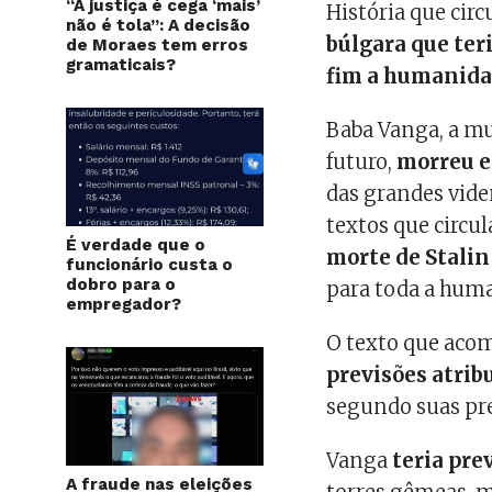
“A justiça é cega ‘mais’
História que circ
não é tola”: A decisão
búlgara que teri
de Moraes tem erros
gramaticais?
fim a humanid
Baba Vanga, a mu
futuro,
morreu e
das grandes vide
textos que circu
É verdade que o
morte de Stalin
funcionário custa o
dobro para o
para toda a hum
empregador?
O texto que acom
previsões atribu
segundo suas pr
Vanga
teria pre
A fraude nas eleições