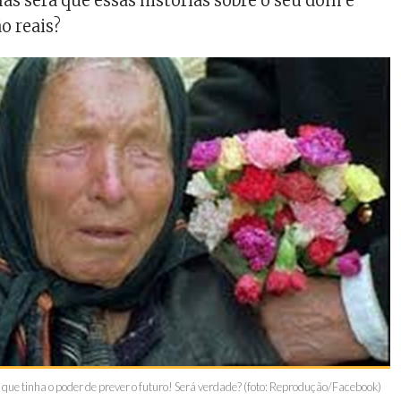
as será que essas histórias sobre o seu dom e
o reais?
que tinha o poder de prever o futuro! Será verdade? (foto: Reprodução/Facebook)