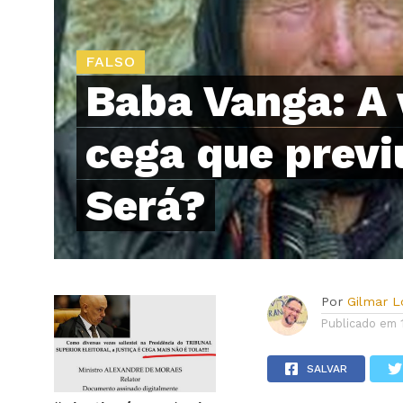
FALSO
Baba Vanga: A 
cega que previ
Será?
Por
Gilmar 
Publicado em
SALVAR