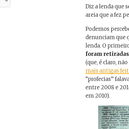
Diz a lenda que
areia que a fez pe
Podemos perceber
denunciam que q
lenda. O primeir
foram retiradas
(que, é claro, n
mais antigas feit
“profecias” fala
entre 2008 e 2014
em 2010).