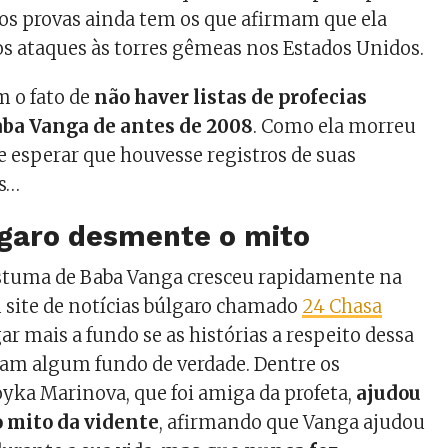
os provas ainda tem os que afirmam que ela
 os ataques às torres gêmeas nos Estados Unidos.
m o fato de
não haver listas de profecias
aba Vanga de antes de 2008
. Como ela morreu
se esperar que houvesse registros de suas
es…
lgaro desmente o mito
tuma de Baba Vanga cresceu rapidamente na
 site de notícias búlgaro chamado
24 Chasa
ar mais a fundo se as histórias a respeito dessa
íam algum fundo de verdade. Dentre os
oyka Marinova, que foi amiga da profeta,
ajudou
o mito da vidente
, afirmando que Vanga ajudou