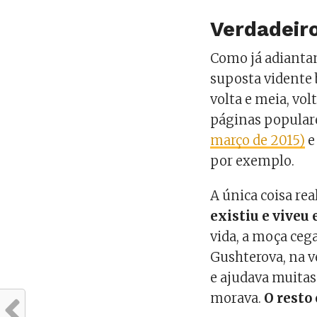
Verdadeiro
Como já adiantam
suposta vidente
volta e meia, vol
páginas popular
março de 2015)
e
por exemplo.
A única coisa rea
existiu e viveu 
vida, a moça ceg
Gushterova, na v
e ajudava muitas
morava.
O resto 