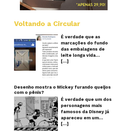
Voltando a Circular
Embala
longa
vida
É verdade que as
mostr
marcações do fundo
quanta
das embalagens de
vezes
leite longa vida
o
[…]
servem para mostrar
leite
foi
quantas vezes o
reapro
produto foi
reaproveitado? O
alerta surgiu no dia 22
Desenho mostra o Mickey furando queijos
de novembro de 2018,
com o pênis?
em uma conta no
É verdade que um dos
Facebook e
personagens mais
rapidamente se
famosos da Disney já
espalhou também
apareceu em um
através de grupos no
[…]
desenho animado na
WhatsApp. De acordo
TV furando queijos