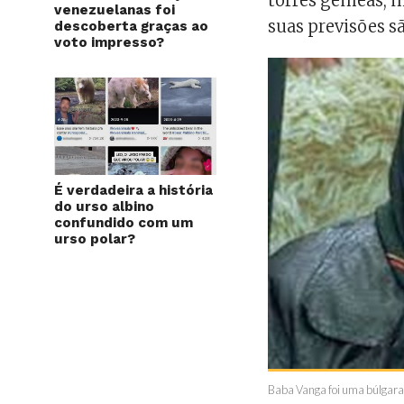
torres gêmeas, m
venezuelanas foi
suas previsões sã
descoberta graças ao
voto impresso?
É verdadeira a história
do urso albino
confundido com um
urso polar?
Baba Vanga foi uma búlgara 