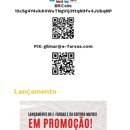
BitCoin:
15c5g4Y4vk84WuTNgVQ3ttqN9fv4JUbqNP
PIX: gilmar@e-farsas.com
Lançamento