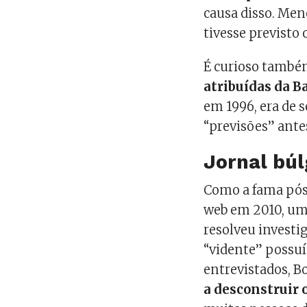
causa disso. Men
tivesse previsto
É curioso també
atribuídas da B
em 1996, era de 
“previsões” ant
Jornal bú
Como a fama pós
web em 2010, um
resolveu investig
“vidente” possu
entrevistados, B
a desconstruir 