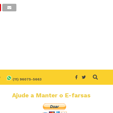
O
(11) 96075-5663
Ajude a Manter o E-farsas