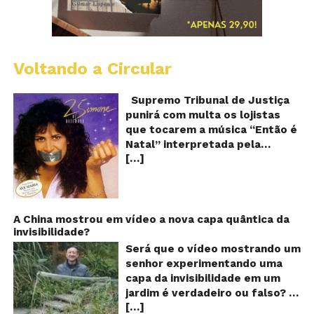
Voltando a Circular
S
pr
q
Supremo Tribunal de Justiça
Sh
punirá com multa os lojistas
d
que tocarem a música “Então é
Br
Natal” interpretada pela
t
[…]
cantora Simone! Será? De
“E
é
acordo com notícia publicada
Na
em diversos sites e blogs (e
amplamente divulgada nas
redes sociais), uma das
A China mostrou em vídeo a nova capa quântica da
invisibilidade?
canções mais populares do
Natal brasileiro estaria proibida
Será que o vídeo mostrando um
de ser executada nos
senhor experimentando uma
Shoppings do país. Mas será
capa da invisibilidade em um
que essa notícia é real ou mais
jardim é verdadeiro ou falso? O
uma farsa da internet?
[…]
vídeo surgiu nas redes sociais e