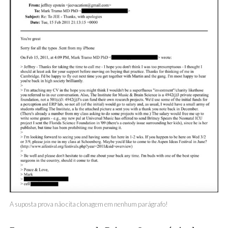
A suposta prova não cita clonagem em nenhum parágrafo!