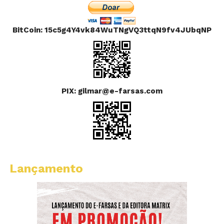
BitCoin: 15c5g4Y4vk84WuTNgVQ3ttqN9fv4JUbqNP
PIX: gilmar@e-farsas.com
Lançamento