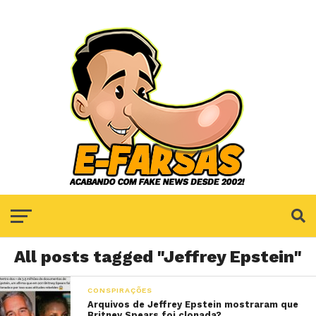
All posts tagged "Jeffrey Epstein"
CONSPIRAÇÕES
Arquivos de Jeffrey Epstein mostraram que
Britney Spears foi clonada?