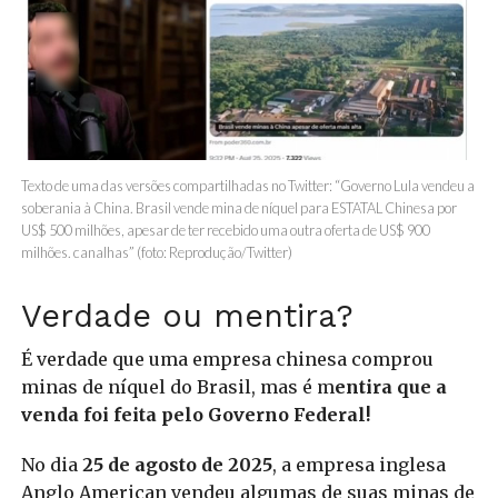
Texto de uma das versões compartilhadas no Twitter: “Governo Lula vendeu a
soberania à China. Brasil vende mina de níquel para ESTATAL Chinesa por
US$ 500 milhões, apesar de ter recebido uma outra oferta de US$ 900
milhões. canalhas” (foto: Reprodução/Twitter)
Verdade ou mentira?
É verdade que uma empresa chinesa comprou
minas de níquel do Brasil, mas é m
entira que a
venda foi feita pelo Governo Federal!
No dia
25 de agosto de 2025
, a empresa inglesa
Anglo American vendeu algumas de suas minas de