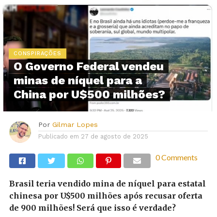
CONSPIRAÇÕES
O Governo Federal vendeu
minas de níquel para a
China por U$500 milhões?
Por
Gilmar Lopes
Publicado em
27 de agosto de 2025
0 Comments
Brasil teria vendido mina de níquel para estatal
chinesa por U$500 milhões após recusar oferta
de 900 milhões! Será que isso é verdade?