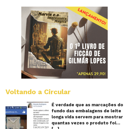
Voltando a Circular
E
lo
vi
É verdade que as marcações do
m
fundo das embalagens de leite
qu
longa vida servem para mostrar
v
quantas vezes o produto foi
o
[…]