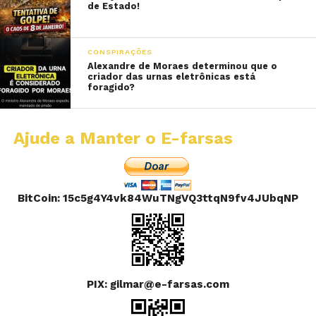
de Estado!
CONSPIRAÇÕES
Alexandre de Moraes determinou que o
criador das urnas eletrônicas está
foragido?
Ajude a Manter o E-farsas
BitCoin: 15c5g4Y4vk84WuTNgVQ3ttqN9fv4JUbqNP
PIX: gilmar@e-farsas.com