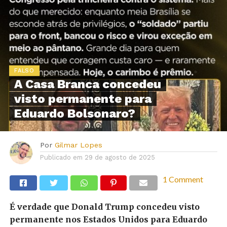
FALSO
A Casa Branca concedeu
visto permanente para
Eduardo Bolsonaro?
Por
Gilmar Lopes
Publicado em
29 de agosto de 2025
1 Comment
É verdade que Donald Trump concedeu visto
permanente nos Estados Unidos para Eduardo