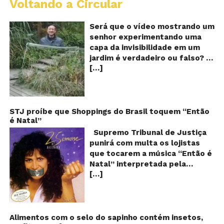
Voltando a Circular
A
Ch
m
Será que o vídeo mostrando um
e
senhor experimentando uma
ví
capa da invisibilidade em um
a
jardim é verdadeiro ou falso? O
no
[…]
vídeo surgiu nas redes sociais e
ca
qu
em diversos sites e blogs na
d
segunda semana de dezembro
in
de 2017 e rapidamente ganhou
centenas de milhares de
STJ proíbe que Shoppings do Brasil toquem “Então
é Natal”
curtidas e de
compartilhamentos. Nele
Supremo Tribunal de Justiça
podemos ver um senhor
punirá com multa os lojistas
exibindo o que parece ser uma
que tocarem a música “Então é
das maiores invenções dos
Natal” interpretada pela
últimos tempos: Um tipo de
[…]
cantora Simone! Será? De
capa que torna o usuário
acordo com notícia publicada
completamente invisível!
em diversos sites e blogs (e
Inicialmente publicado por um
amplamente divulgada nas
usuário da rede social chinesa
redes sociais), uma das
Alimentos com o selo do sapinho contém insetos,