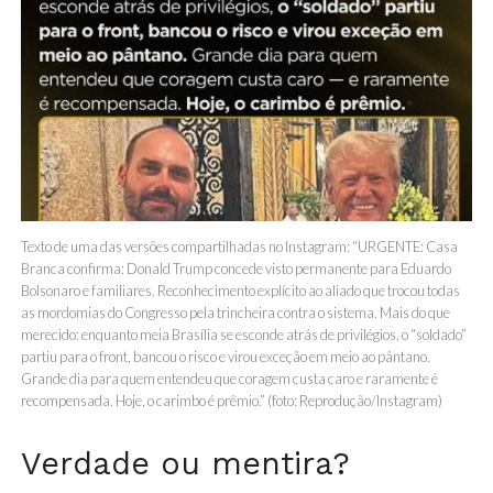
Texto de uma das versões compartilhadas no Instagram: “URGENTE: Casa
Branca confirma: Donald Trump concede visto permanente para Eduardo
Bolsonaro e familiares. Reconhecimento explícito ao aliado que trocou todas
as mordomias do Congresso pela trincheira contra o sistema. Mais do que
merecido: enquanto meia Brasília se esconde atrás de privilégios, o “soldado”
partiu para o front, bancou o risco e virou exceção em meio ao pântano.
Grande dia para quem entendeu que coragem custa caro e raramente é
recompensada. Hoje, o carimbo é prêmio.” (foto: Reprodução/Instagram)
Verdade ou mentira?