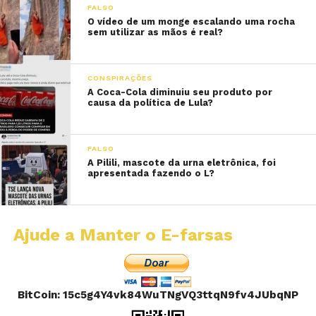
FALSO
O vídeo de um monge escalando uma rocha
sem utilizar as mãos é real?
CONSPIRAÇÕES
A Coca-Cola diminuiu seu produto por
causa da política de Lula?
FALSO
A Pilili, mascote da urna eletrônica, foi
apresentada fazendo o L?
Ajude a Manter o E-farsas
BitCoin: 15c5g4Y4vk84WuTNgVQ3ttqN9fv4JUbqNP