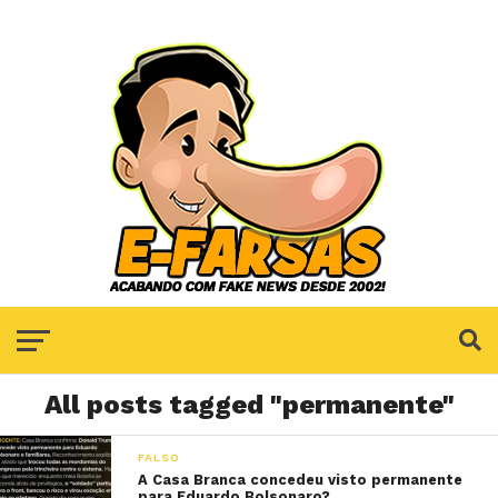
All posts tagged "permanente"
FALSO
A Casa Branca concedeu visto permanente
para Eduardo Bolsonaro?