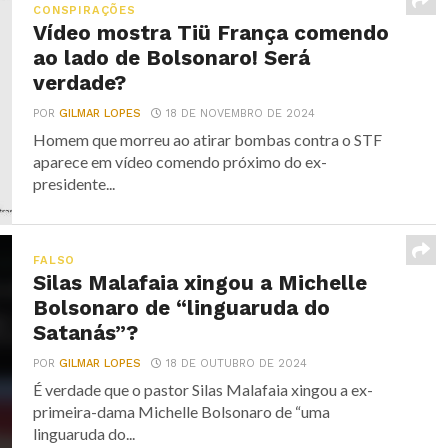
CONSPIRAÇÕES
Vídeo mostra Tiü França comendo
ao lado de Bolsonaro! Será
verdade?
POR
GILMAR LOPES
18 DE NOVEMBRO DE 2024
Homem que morreu ao atirar bombas contra o STF
aparece em vídeo comendo próximo do ex-
presidente...
FALSO
Silas Malafaia xingou a Michelle
Bolsonaro de “linguaruda do
Satanás”?
POR
GILMAR LOPES
18 DE OUTUBRO DE 2024
É verdade que o pastor Silas Malafaia xingou a ex-
primeira-dama Michelle Bolsonaro de “uma
linguaruda do...