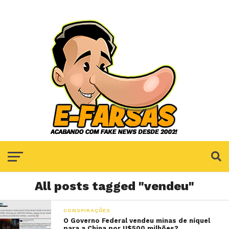
All posts tagged "vendeu"
CONSPIRAÇÕES
O Governo Federal vendeu minas de níquel
para a China por U$500 milhões?