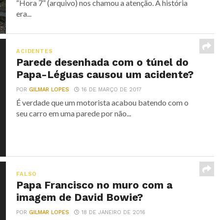
“Hora 7” (arquivo) nos chamou a atenção. A história
era...
ACIDENTES
Parede desenhada com o túnel do
Papa-Léguas causou um acidente?
POR
GILMAR LOPES
16 DE MARÇO DE 2017
É verdade que um motorista acabou batendo com o
seu carro em uma parede por não...
FALSO
Papa Francisco no muro com a
imagem de David Bowie?
POR
GILMAR LOPES
18 DE JANEIRO DE 2016