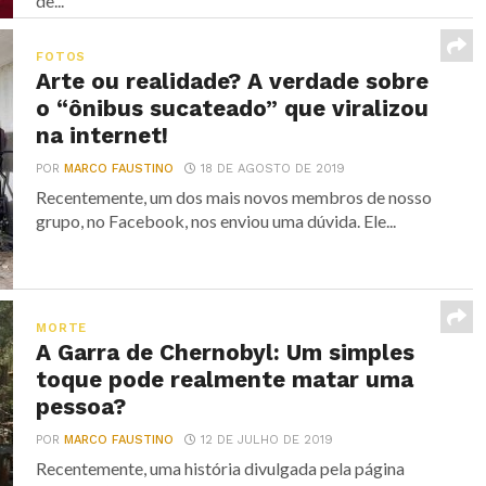
de...
FOTOS
Arte ou realidade? A verdade sobre
o “ônibus sucateado” que viralizou
na internet!
POR
MARCO FAUSTINO
18 DE AGOSTO DE 2019
Recentemente, um dos mais novos membros de nosso
grupo, no Facebook, nos enviou uma dúvida. Ele...
MORTE
A Garra de Chernobyl: Um simples
toque pode realmente matar uma
pessoa?
POR
MARCO FAUSTINO
12 DE JULHO DE 2019
Recentemente, uma história divulgada pela página