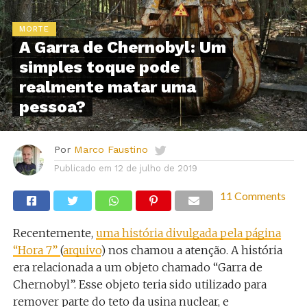
MORTE
A Garra de Chernobyl: Um
simples toque pode
realmente matar uma
pessoa?
Por
Marco Faustino
Publicado em
12 de julho de 2019
11 Comments
Recentemente,
uma história divulgada pela página
“Hora 7”
(
arquivo
) nos chamou a atenção. A história
era relacionada a um objeto chamado “Garra de
Chernobyl”. Esse objeto teria sido utilizado para
remover parte do teto da usina nuclear, e