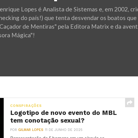
enrique Lopes é Analista de Sistemas e, em 2002, crio
checking do país!) que tenta desvendar os boatos que
"Caçador de Mentiras" pela Editora Matrix e da avent
sora Mágica"!
CONSPIRAÇÕES
Logotipo de novo evento do MBL
tem conotação sexual?
POR
GILMAR LOPES
11 DE JUNHO DE 2025
Representação de 5 homens em um círculo se