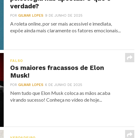
verdade?
POR
GILMAR LOPES
9 DE JUNHO DE 2025
A roleta online, por ser mais acessível e imediata,
expõe ainda mais claramente os fatores emocionais...
FALSO
Os maiores fracassos de Elon
Musk!
POR
GILMAR LOPES
6 DE JUNHO DE 2025
Nem tudo que Elon Musk coloca as mãos acaba
virando sucesso! Conheça no vídeo de hoje...
VERDADEIRO