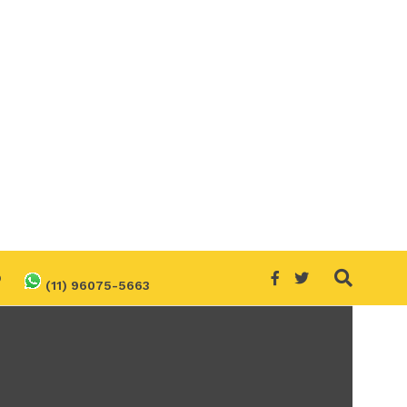
O
(11) 96075-5663