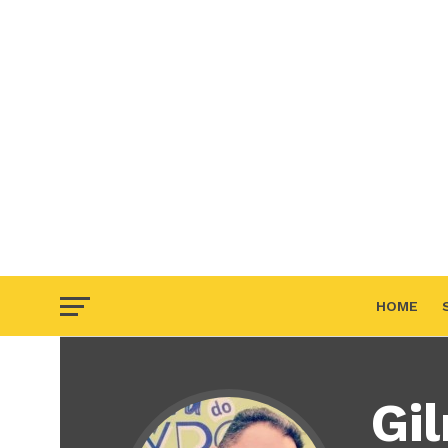
HOME
F.A.Q
Gi