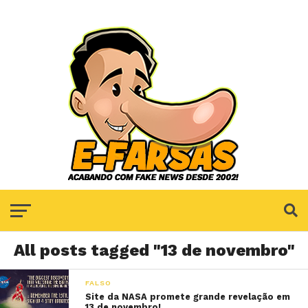
All posts tagged "13 de novembro"
FALSO
Site da NASA promete grande revelação em
13 de novembro!