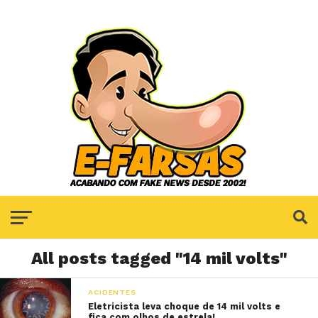
All posts tagged "14 mil volts"
ACIDENTES
Eletricista leva choque de 14 mil volts e
fica com olhos de estrela!