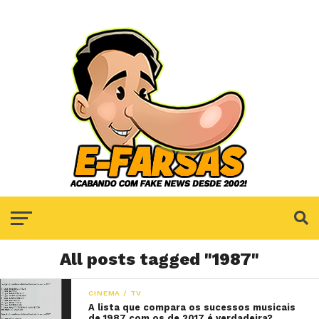
All posts tagged "1987"
CINEMA / TV
A lista que compara os sucessos musicais
de 1987 com os de 2017 é verdadeira?