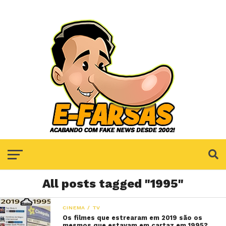
All posts tagged "1995"
CINEMA / TV
Os filmes que estrearam em 2019 são os
mesmos que estavam em cartaz em 1995?