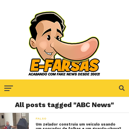
All posts tagged "ABC News"
FALSO
Um zelador construiu um veículo usando
um soprador de folhas e um guarda-chuva?