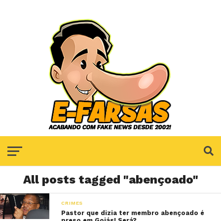
All posts tagged "abençoado"
CRIMES
Pastor que dizia ter membro abençoado é
preso em Goiás! Será?