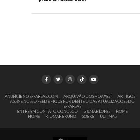
ANUNCIE NO E-FARSAS.COM
ARQUIVÃO DOS HOAXES!
ARTIGOS
ASSINE NOSSO FEED E FIQUE POR DENTRO DAS ATUALIZAÇÕES DO
E-FARSAS
ENTRE EM CONTATO CONOSCO
GILMAR LOPES
HOME
HOME
RIOMAR BRUNO
SOBRE
ULTIMAS