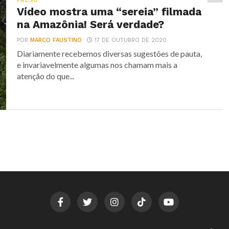
FALSO
Vídeo mostra uma “sereia” filmada
na Amazônia! Será verdade?
POR
MARCO FAUSTINO
17 DE OUTUBRO DE 2020
Diariamente recebemos diversas sugestões de pauta,
e invariavelmente algumas nos chamam mais a
atenção do que...