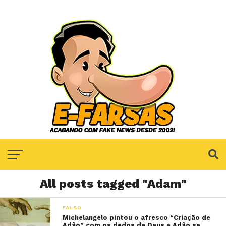
All posts tagged "Adam"
FALSO
Michelangelo pintou o afresco “Criação de
Adão” com os dedos de Deus e Adão se