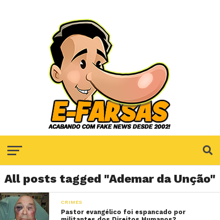
All posts tagged "Ademar da Unção"
CRIMES
Pastor evangélico foi espancado por
militantes dos Direitos Humanos?