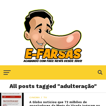
All posts tagged "adulteração"
CINEMA / TV
A Globo noticiou que 72 milhões de
apostadores da Mega da Virada jogaram no