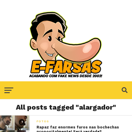
All posts tagged "alargador"
FOTOS
Rapaz faz enormes furos nas bochechas
propositalmente! Será verdade?