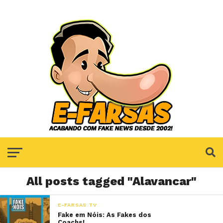
All posts tagged "Alavancar"
E-FARSAS TV
Fake em Nóis: As Fakes dos
Coachs!