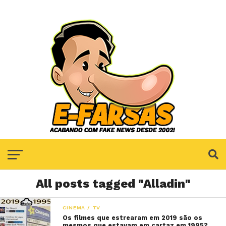
All posts tagged "Alladin"
CINEMA / TV
Os filmes que estrearam em 2019 são os
mesmos que estavam em cartaz em 1995?