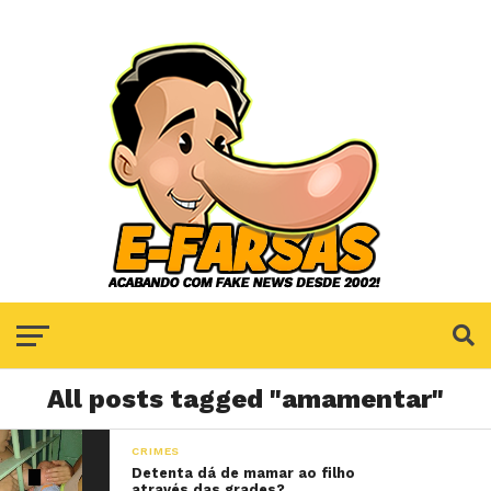
All posts tagged "amamentar"
CRIMES
Detenta dá de mamar ao filho
através das grades?