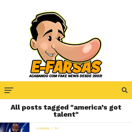
All posts tagged "america’s got
talent"
CINEMA / TV