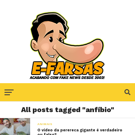
All posts tagged "anfíbio"
ANIMAIS
O vídeo da perereca gigante é verdadeiro
ou falso?