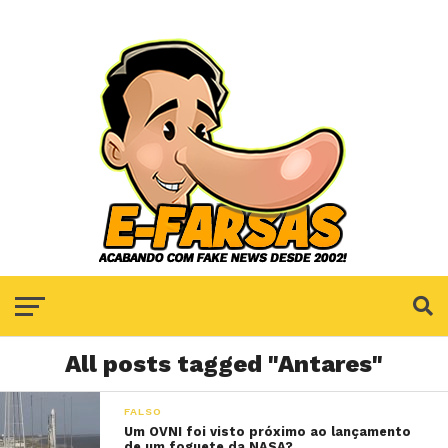
All posts tagged "Antares"
FALSO
Um OVNI foi visto próximo ao lançamento
de um foguete da NASA?