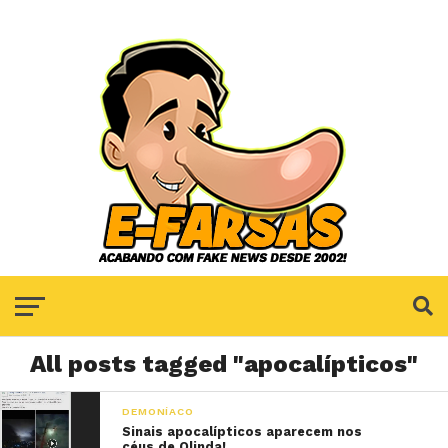
All posts tagged "apocalípticos"
DEMONÍACO
Sinais apocalípticos aparecem nos
céus de Olinda!