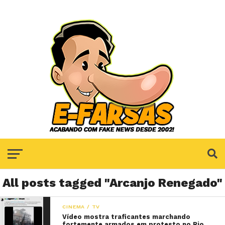
All posts tagged "Arcanjo Renegado"
CINEMA / TV
Vídeo mostra traficantes marchando
fortemente armados em protesto no Rio